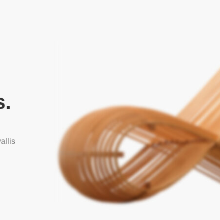
s.
allis